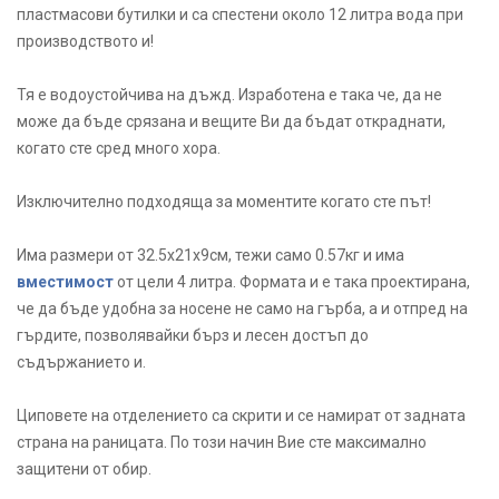
пластмасови бутилки и са спестени около 12 литра вода при
производството и!
Тя е водоустойчива на дъжд. Изработена е така че, да не
може да бъде срязана и вещите Ви да бъдат откраднати,
когато сте сред много хора.
Изключително подходяща за моментите когато сте път!
Има размери от 32.5х21х9см, тежи само 0.57кг и има
вместимост
от цели 4 литра. Формата и е така проектирана,
че да бъде удобна за носене не само на гърба, а и отпред на
гърдите, позволявайки бърз и лесен достъп до
съдържанието и.
Циповете на отделението са скрити и се намират от задната
страна на раницата. По този начин Вие сте максимално
защитени от обир.