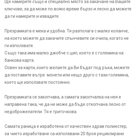
Ще намерите също и специално място за закачане на Вашите
ключове, за да може по всяко време бързо и лесно да можете
да ги намерите и извадите.
Презрамката е мека и удобна. Тя разполага с малко коланче,
на което можете да закачите слънчевите си очила, когато не
ги използвате.
Също така има малко джобче с цип, което е с големина на
банкова карта.
Освен за карти, които желаете да Ви бъдат под ръка, можете
да поставите вътре монети или нещо друго с тази големина,
което ще използвате постоянно.
Презрамката се закопчава, а самата закопчалка на нея е
направена така, че да не може да бъде откопчана лесно от
недоброжелатели. Тя е триточкова.
Самата раница е изработена от качествен здрав полиестер,
за чието изработване са използвани 20 броя рециклирани