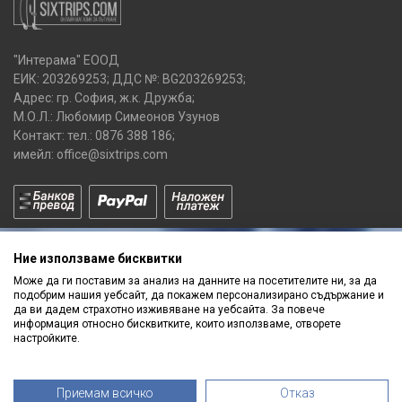
"Интерама" ЕООД
ЕИК: 203269253; ДДС №: BG203269253;
Адрес: гр. София, ж.к. Дружба;
М.О.Л.: Любомир Симеонов Узунов
Контакт: тел.:
0876 388 186
;
имейл:
office@sixtrips.com
Ние използваме бисквитки
Може да ги поставим за анализ на данните на посетителите ни, за да
подобрим нашия уебсайт, да покажем персонализирано съдържание и
да ви дадем страхотно изживяване на уебсайта. За повече
Получавай нашите
информация относно бисквитките, които използваме, отворете
ПРОМОЦИИ
и
НОВИ ПРОДУКТИ
настройките.
Приемам всичко
Отказ