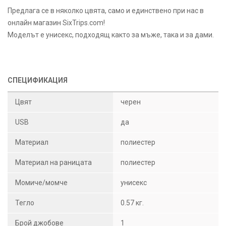
Предлага се в няколко цвята, само и единствено при нас в
онлайн магазин SixTrips.com!
Моделът е унисекс, подходящ както за мъже, така и за дами.
СПЕЦИФИКАЦИЯ
Цвят
черен
USB
да
Материал
полиестер
Материал на раницата
полиестер
Момиче/момче
унисекс
Тегло
0.57 кг.
Брой джобове
1