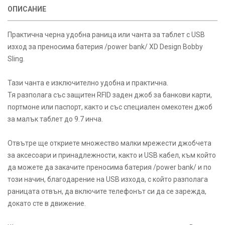
ОПИСАНИЕ
Практична черна удобна раница или чанта за таблет с USB
изход за преносима батерия /power bank/ XD Design Bobby
Sling.
Тази чанта е изключително удобна и практична.
Тя разполага със защитен RFID заден джоб за банкови карти,
портмоне или паспорт, както и със специален омекотен джоб
за малък таблет до 9.7 инча.
Отвътре ще откриете множество малки мрежести джобчета
за аксесоари и принадлежности, както и USB кабел, към който
да можете да закачите преносима батерия /power bank/ и по
този начин, благодарение на USB изхода, с който разполага
раницата отвън, да включите телефонът си да се зарежда,
докато сте в движение.