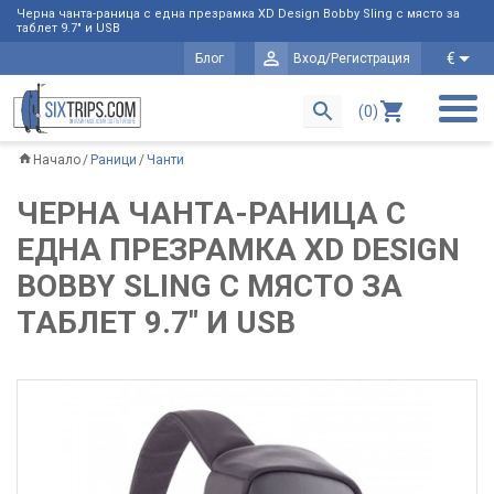
Черна чанта-раница с една презрамка XD Design Bobby Sling с място за
таблет 9.7" и USB
€
Блог
Вход/Регистрация
(0)
Начало
Раници
Чанти
ЧЕРНА ЧАНТА-РАНИЦА С
ЕДНА ПРЕЗРАМКА XD DESIGN
BOBBY SLING С МЯСТО ЗА
ТАБЛЕТ 9.7" И USB