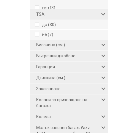
син (3)
TSA
сребрист (2)
да (30)
тъмносив (1)
не (7)
тъмносин (2)
Височина (см.)
червен (2)
Вътрешни джобове
червено вино (1)
черен (16)
Гаранция
черен-сив (2)
Дължина (см.)
шампанско (2)
Заключване
Колани за прихващане на
багажа
Колела
Малък салонен багаж Wizz