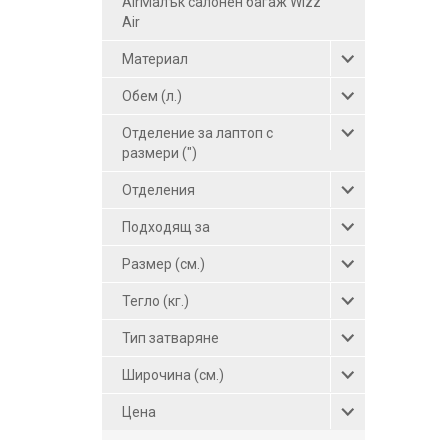
AirМалък салонен багаж Wizz
Air
Материал
Обем (л.)
Отделение за лаптоп с
размери (")
Отделения
Подходящ за
Размер (см.)
Тегло (кг.)
Тип затваряне
Широчина (см.)
Цена