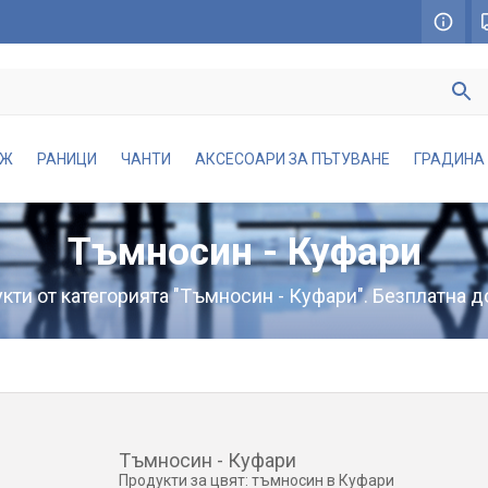
АЖ
РАНИЦИ
ЧАНТИ
АКСЕСОАРИ ЗА ПЪТУВАНЕ
ГРАДИНА
Тъмносин - Куфари
ти от категорията "Тъмносин - Куфари". Безплатна д
Тъмносин - Куфари
Продукти за цвят: тъмносин в Куфари