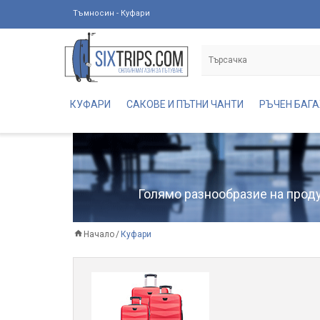
Тъмносин - Куфари
КУФАРИ
САКОВЕ И ПЪТНИ ЧАНТИ
РЪЧЕН БАГ
Голямо разнообразие на продук
Начало
Куфари