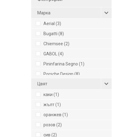
Mарка
Aerial (3)
Bugatti (8)
Chiemsee (2)
GABOL (4)
Pininfarina Segno (1)
Porsche Design (8)
Цвят
Puccini (6)
WENGER (6)
каки (1)
жълт (1)
оранжев (1)
розов (2)
сив (2)