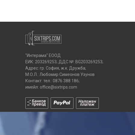
"Интерама" ЕООД
ЕИК: 203269253; ДДС №: BG203269253;
Адрес: гр. София, ж.к. Дружба;
М.О.Л.: Любомир Симеонов Узунов
Контакт: тел.:
0876 388 186
;
имейл:
office@sixtrips.com