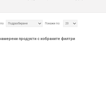
 по
Подразбиране
Покажи по:
20
 намерени продукти с избраните филтри