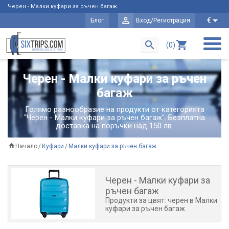
Черен - Малки куфари за ръчен багаж
€
Блог
Вход/Регистрация
(0)
Черен - Малки куфари за ръчен
багаж
Голямо разнообразие на продукти от категорията
"Черен - Малки куфари за ръчен багаж". Безплатна
доставка на поръчки над 150 лв.
Начало
Куфари
Малки куфари за ръчен багаж
Черен - Малки куфари за
ръчен багаж
Продукти за цвят: черен в Малки
куфари за ръчен багаж