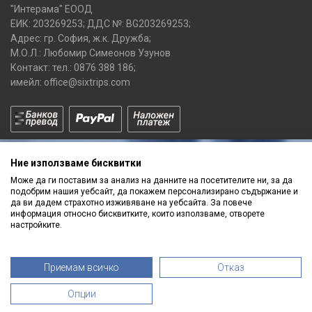
"Интерама" ЕООД
ЕИК: 203269253; ДДС №: BG203269253;
Адрес: гр. София, ж.к. Дружба;
М.О.Л.: Любомир Симеонов Узунов
Контакт: тел.:
0876 388 186
;
имейл:
office@sixtrips.com
Ние използваме бисквитки
Може да ги поставим за анализ на данните на посетителите ни, за да
подобрим нашия уебсайт, да покажем персонализирано съдържание и
да ви дадем страхотно изживяване на уебсайта. За повече
Получавай нашите
информация относно бисквитките, които използваме, отворете
ПРОМОЦИИ
и
НОВИ ПРОДУКТИ
настройките.
Приемам всичко
Отказ
Опции
© 2026 - SixTrips.com All Rights Reserved
made by