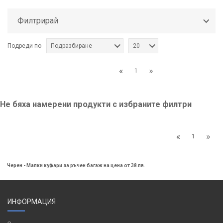
Филтрирай
Подреди по
Подразбиране
20
«
»
1
Не бяха намерени продукти с избраните филтри
«
»
1
Черен - Малки куфари за ръчен багаж на цена от 38 лв.
ИНФОРМАЦИЯ