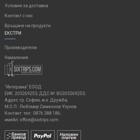
Условия за доставка
Контакт с нас
Връщане на продукти
ЕКСТРИ
Производители
Намаления
"Интерама" ЕООД
ЕИК: 203269253; ДДС №: BG203269253;
Адрес: гр. София, ж.к. Дружба;
М.О.Л.: Любомир Симеонов Узунов
Контакт: тел.:
0876 388 186
;
имейл:
office@sixtrips.com