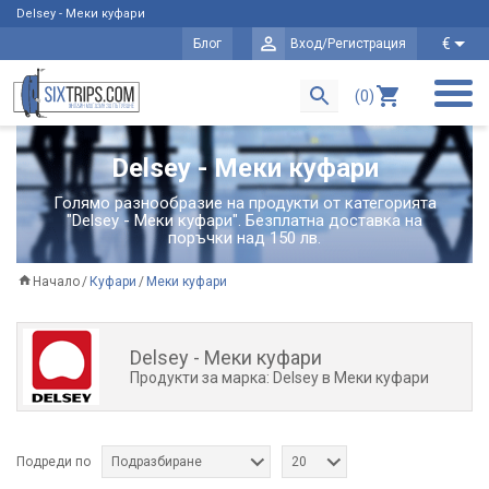
Delsey - Меки куфари
€
Блог
Вход/Регистрация
(0)
Delsey - Меки куфари
Голямо разнообразие на продукти от категорията
"Delsey - Меки куфари". Безплатна доставка на
поръчки над 150 лв.
Начало
Куфари
Меки куфари
Delsey - Меки куфари
Продукти за марка: Delsey в Меки куфари
Подреди по
Подразбиране
20