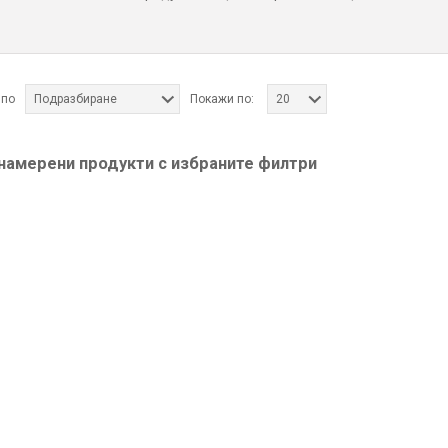
 по
Подразбиране
Покажи по:
20
 намерени продукти с избраните филтри