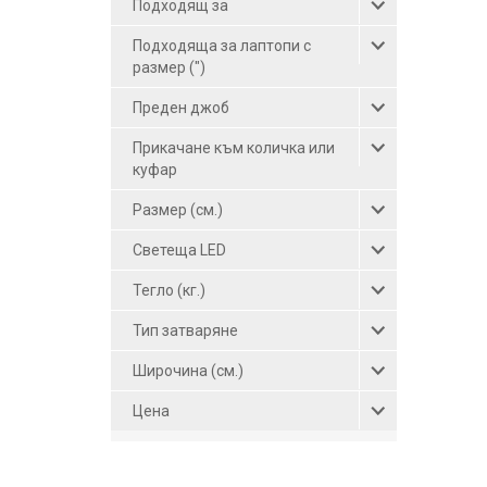
Подходящ за
жълт (3)
Подходяща за лаптопи с
яркозелен (1)
размер (")
Преден джоб
Прикачане към количка или
куфар
Размер (см.)
Светеща LED
Тегло (кг.)
Тип затваряне
Широчина (см.)
Цена