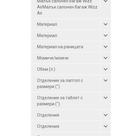
Малък салонен багаж Wizz
син-червен (3)
AirМалък салонен багаж Wizz
тъмнорозов (1)
Air
тъмнозелен (1)
Материал
графит (1)
Материал
син (12)
Материал на раницата
сив-розов (1)
Момиче/момче
сив (6)
Обем (л.)
светлосин (1)
Отделение за лаптоп с
светлосив (1)
размери (")
розов-бял (1)
Отделение за таблет с
розов (5)
размери (")
оранжев (1)
Отделения
лилав (2)
Отделения
зелен (2)