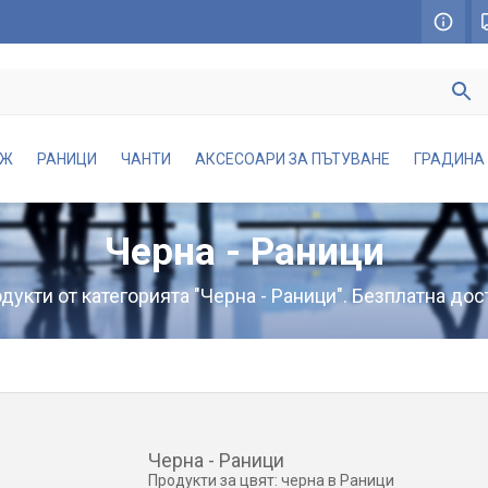
АЖ
РАНИЦИ
ЧАНТИ
АКСЕСОАРИ ЗА ПЪТУВАНЕ
ГРАДИНА
Черна - Раници
укти от категорията "Черна - Раници". Безплатна дос
Черна - Раници
Продукти за цвят: черна в Раници