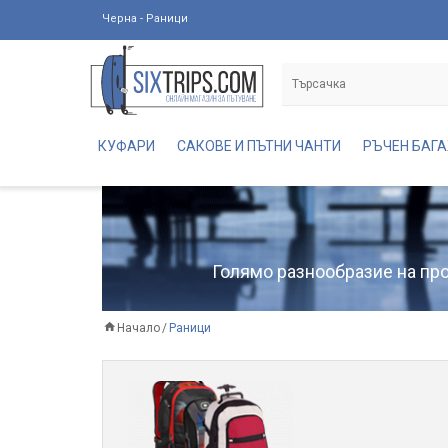
Черна - Раници
КУФАРИ
САКОВЕ И ПЪТНИ ЧАНТИ
РЪЧЕН БАГ
Голямо разнообразие на прод
Начало
Раници