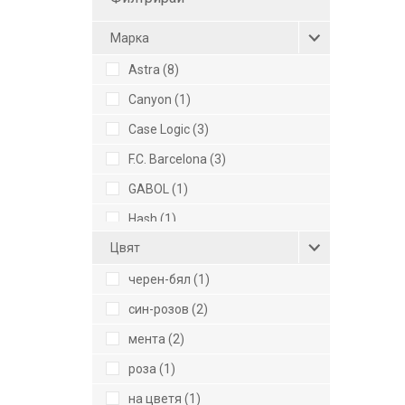
Mарка
Astra (8)
Canyon (1)
Case Logic (3)
F.C. Barcelona (3)
GABOL (1)
Hash (1)
Цвят
HEAD (2)
Oops (6)
черен-бял (1)
Puccini (2)
син-розов (2)
Pulse (8)
мента (2)
Reisenthel (26)
роза (1)
Swissbags (1)
на цветя (1)