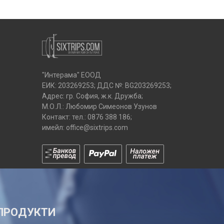
"Интерама" ЕООД
ЕИК: 203269253; ДДС №: BG203269253;
Адрес: гр. София, ж.к. Дружба;
М.О.Л.: Любомир Симеонов Узунов
Контакт: тел.:
0876 388 186
;
имейл:
office@sixtrips.com
ПРОДУКТИ