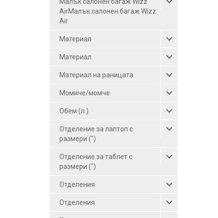
Малък салонен багаж Wizz
син-червен (3)
AirМалък салонен багаж Wizz
тъмнорозов (1)
Air
тъмнозелен (1)
Материал
графит (1)
Материал
син (12)
Материал на раницата
сив-розов (1)
Момиче/момче
сив (6)
Обем (л.)
светлосин (1)
Отделение за лаптоп с
светлосив (1)
размери (")
розов-бял (1)
Отделение за таблет с
розов (5)
размери (")
оранжев (1)
Отделения
лилав (2)
Отделения
зелен (2)