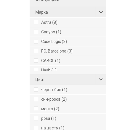
Mарка
Astra (8)
Canyon (1)
Case Logic (3)
F.C. Barcelona (3)
GABOL (1)
Hash (1)
Цвят
HEAD (2)
Oops (6)
черен-бял (1)
Puccini (2)
син-розов (2)
Pulse (8)
мента (2)
Reisenthel (26)
роза (1)
Swissbags (1)
на цветя (1)