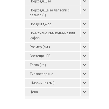
Подходящ за
жълт (3)
Подходяща за лаптопи с
яркозелен (1)
размер (")
Преден джоб
Прикачане към количка или
куфар
Размер (см.)
Светеща LED
Тегло (кг.)
Тип затваряне
Широчина (см.)
Цена