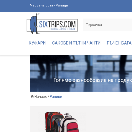
Червена роза - Раници
КУФАРИ
САКОВЕ И ПЪТНИ ЧАНТИ
РЪЧЕН БАГ
Голямо разнообразие на продукт
Начало
Раници