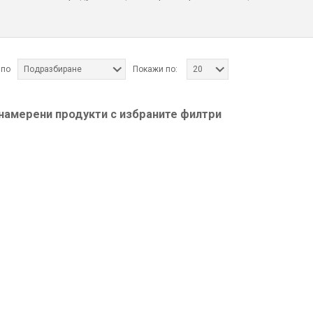
 по
Подразбиране
Покажи по:
20
 намерени продукти с избраните филтри