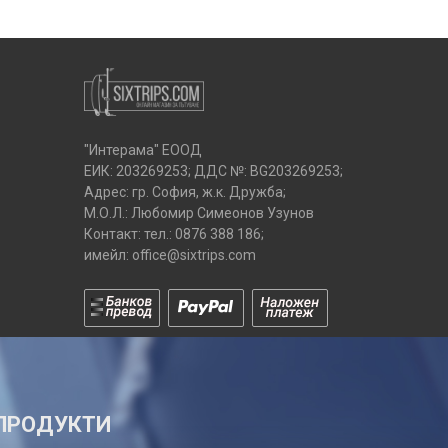
"Интерама" ЕООД
ЕИК: 203269253; ДДС №: BG203269253;
Адрес: гр. София, ж.к. Дружба;
М.О.Л.: Любомир Симеонов Узунов
Контакт: тел.:
0876 388 186
;
имейл:
office@sixtrips.com
ПРОДУКТИ