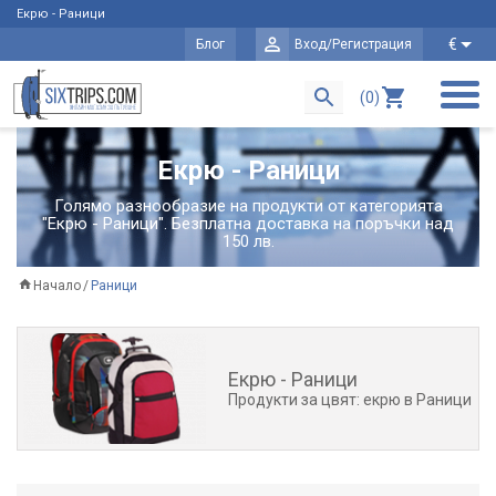
Екрю - Раници
€
Блог
Вход/Регистрация
(0)
Екрю - Раници
Голямо разнообразие на продукти от категорията
"Екрю - Раници". Безплатна доставка на поръчки над
150 лв.
Начало
Раници
Екрю - Раници
Продукти за цвят: екрю в Раници