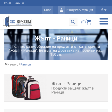
Жълт - Раници
€
Блог
Вход/Регистрация
(0)
Жълт - Раници
Голямо разнообразие на продукти от категорията
"Жълт - Раници". Безплатна доставка на поръчки над
150 лв.
Начало
Раници
Жълт - Раници
Продукти за цвят: жълт в
Раници