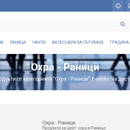
АЖ
РАНИЦИ
ЧАНТИ
АКСЕСОАРИ ЗА ПЪТУВАНЕ
ГРАДИНА
Охра - Раници
дукти от категорията "Охра - Раници". Безплатна дост
Охра - Раници
Продукти за цвят: охра в Раници