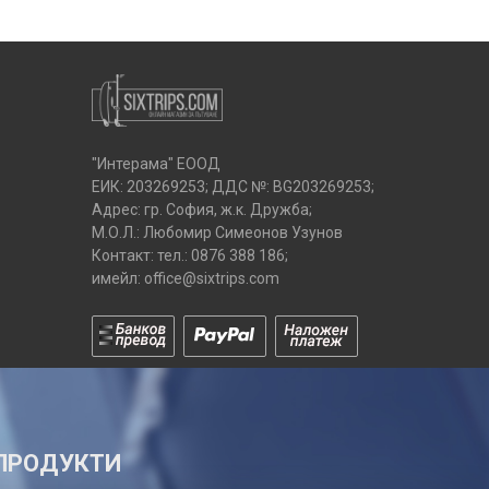
"Интерама" ЕООД
ЕИК: 203269253; ДДС №: BG203269253;
Адрес: гр. София, ж.к. Дружба;
М.О.Л.: Любомир Симеонов Узунов
Контакт: тел.:
0876 388 186
;
имейл:
office@sixtrips.com
ПРОДУКТИ