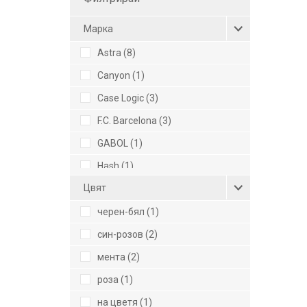
Mарка
Astra (8)
Canyon (1)
Case Logic (3)
F.C. Barcelona (3)
GABOL (1)
Hash (1)
Цвят
HEAD (2)
Oops (6)
черен-бял (1)
Puccini (2)
син-розов (2)
Pulse (8)
мента (2)
Reisenthel (26)
роза (1)
Swissbags (1)
на цветя (1)