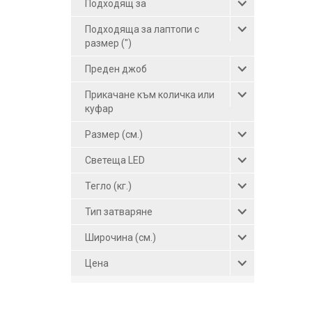
Подходящ за
жълт (3)
Подходяща за лаптопи с
яркозелен (1)
размер (")
Преден джоб
Прикачане към количка или
куфар
Размер (см.)
Светеща LED
Тегло (кг.)
Тип затваряне
Широчина (см.)
Цена