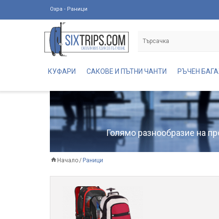
Охра - Раници
КУФАРИ
САКОВЕ И ПЪТНИ ЧАНТИ
РЪЧЕН БАГ
Голямо разнообразие на про
Начало
Раници