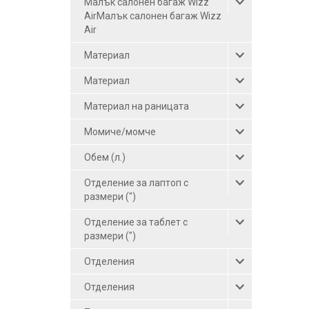
Малък салонен багаж Wizz
син-червен (3)
AirМалък салонен багаж Wizz
тъмнорозов (1)
Air
тъмнозелен (1)
Материал
графит (1)
Материал
син (12)
Материал на раницата
сив-розов (1)
Момиче/момче
сив (6)
Обем (л.)
светлосин (1)
Отделение за лаптоп с
светлосив (1)
размери (")
розов-бял (1)
Отделение за таблет с
розов (5)
размери (")
оранжев (1)
Отделения
лилав (2)
Отделения
зелен (2)