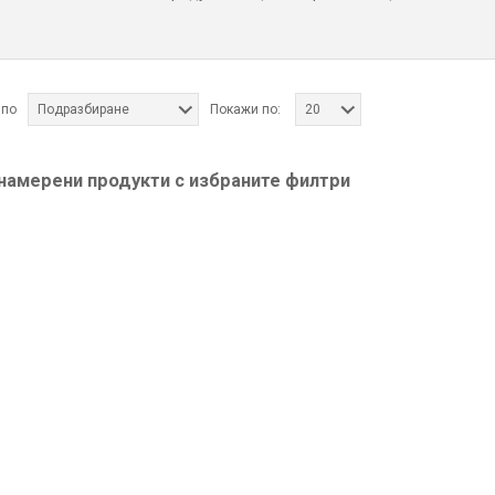
 по
Подразбиране
Покажи по:
20
 намерени продукти с избраните филтри