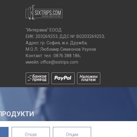
"Интерама" ЕООД
ЕИК: 203269253; ДДС №: BG203269253;
Адрес: гр. София, ж.к. Дружба;
М.О.Л.: Любомир Симеонов Узунов
Контакт: тел.:
0876 388 186
;
имейл:
office@sixtrips.com
ПРОДУКТИ
Отказ
Опции