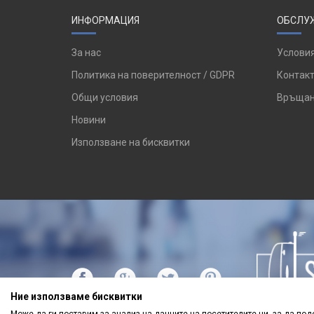
тъмносив (1)
ИНФОРМАЦИЯ
ОБСЛУЖ
черен-сив (2)
За нас
Условия
черен-син (1)
Политика на поверителност / GDPR
Контакт
черен-червен (1)
Общи условия
Връщан
шарен (1)
Новини
тъмносин (8)
Използване на бисквитки
син-червен (3)
тъмнорозов (1)
тъмнозелен (1)
графит (1)
син (12)
сив-розов (1)
сив (6)
Ние използваме бисквитки