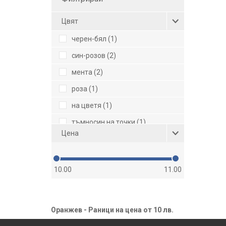
Цвят
черен-бял (1)
син-розов (2)
мента (2)
роза (1)
на цветя (1)
тъмносин на точки (1)
Цена
бежов (2)
червен (6)
10.00
11.00
черен (26)
черен на шарени точки (1)
черен-светлосин (1)
Оранжев - Раници на цена от 10 лв.
черен-оранжев (3)