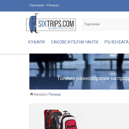
Оранжев - Раници
КУФАРИ
САКОВЕ И ПЪТНИ ЧАНТИ
РЪЧЕН БАГ
Голямо разнообразие на проду
Начало
Раници