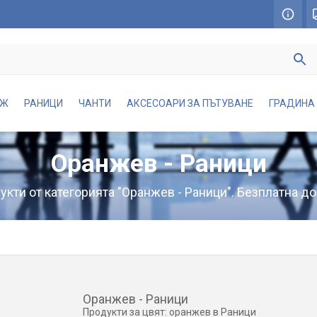
АЖ
РАНИЦИ
ЧАНТИ
АКСЕСОАРИ ЗА ПЪТУВАНЕ
ГРАДИНА
Оранжев - Раници
кти от категорията "Оранжев - Раници". Безплатна до
Оранжев - Раници
Продукти за цвят: оранжев в Раници