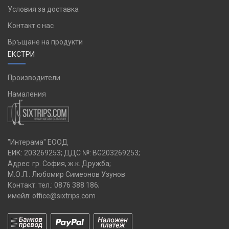
Условия за доставка
Контакт с нас
Връщане на продукти
ЕКСТРИ
Производители
Намаления
"Интерама" ЕООД
ЕИК: 203269253; ДДС №: BG203269253;
Адрес: гр. София, ж.к. Дружба;
М.О.Л.: Любомир Симеонов Узунов
Контакт: тел.:
0876 388 186
;
имейл:
office@sixtrips.com