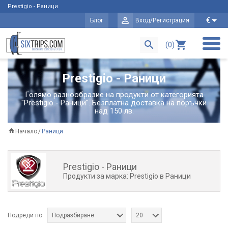
Prestigio - Раници
€
Блог
Вход/Регистрация
(0)
Prestigio - Раници
Голямо разнообразие на продукти от категорията
"Prestigio - Раници". Безплатна доставка на поръчки
над 150 лв.
Начало
Раници
Prestigio - Раници
Продукти за марка: Prestigio в Раници
Подреди по
Подразбиране
20