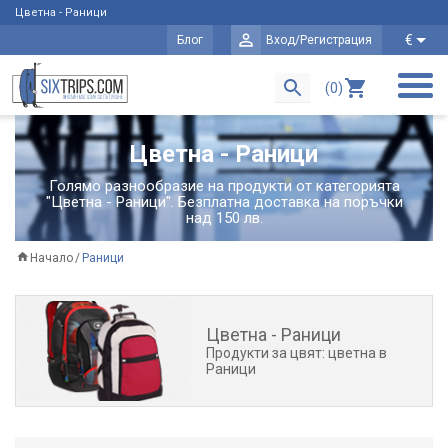
Цветна - Раници
€
Блог
Вход/Регистрация
(0)
Цветна - Раници
Голямо разнообразие на продукти от категорията
"Цветна - Раници". Безплатна доставка на поръчки
над 150 лв.
Начало
Раници
Цветна - Раници
Продукти за цвят: цветна в
Раници