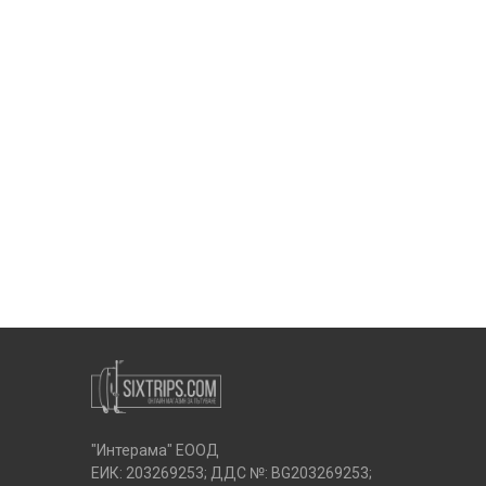
"Интерама" ЕООД
ЕИК: 203269253; ДДС №: BG203269253;