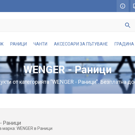
АЖ
РАНИЦИ
ЧАНТИ
АКСЕСОАРИ ЗА ПЪТУВАНЕ
ГРАДИНА
WENGER - Раници
кти от категорията "WENGER - Раници". Безплатна до
- Раници
а марка: WENGER в Раници