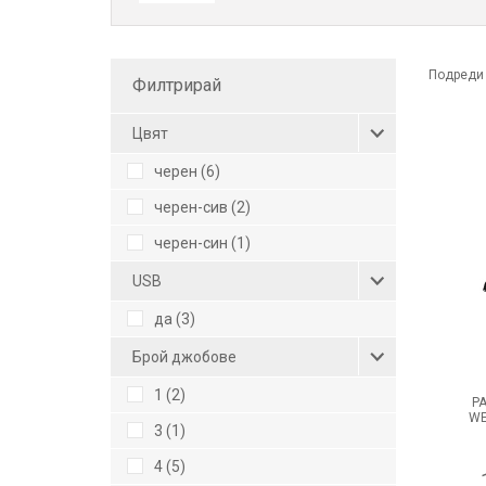
Подреди
Филтрирай
Цвят
черен (6)
черен-сив (2)
черен-син (1)
USB
да (3)
Брой джобове
1 (2)
Р
WE
3 (1)
4 (5)