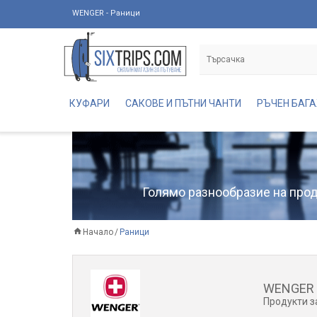
WENGER - Раници
КУФАРИ
САКОВЕ И ПЪТНИ ЧАНТИ
РЪЧЕН БАГ
Голямо разнообразие на проду
Начало
Раници
WENGER 
Продукти з