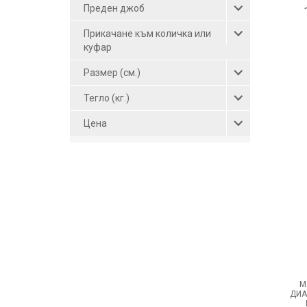
Преден джоб
Прикачане към количка или
куфар
Размер (см.)
Тегло (кг.)
Цена
М
ДИА