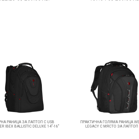
РНА РАНИЦА ЗА ЛАПТОП С USB
ПРАКТИЧНА ГОЛЯМА РАНИЦА W
R IBEX BALLISTIC DELUXE 14"-16"
LEGACY С МЯСТО ЗА ЛАПТОП 