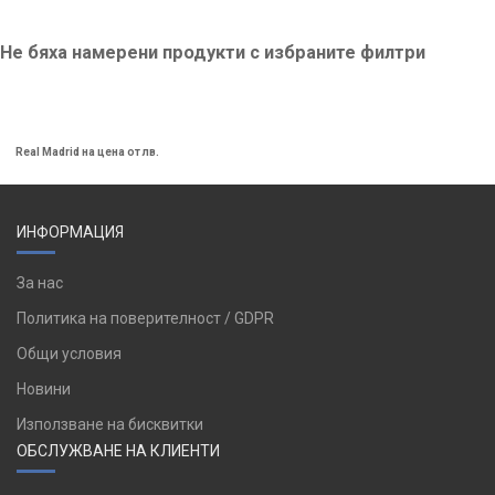
на Real Madrid.
Всяка една раница, несесер, сак или чанта на
футболен клуб Барселона разполага с
Не бяха намерени продукти с избраните филтри
холограма на етикета удостоверяваща
автентичноста му.
Real Madrid на цена от лв.
ИНФОРМАЦИЯ
За нас
Политика на поверителност / GDPR
Общи условия
Новини
Използване на бисквитки
ОБСЛУЖВАНЕ НА КЛИЕНТИ