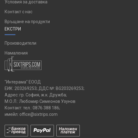
Условия за доставка
Контакт с нас
Връщане на продукти
ЕКСТРИ
Производители
Намаления
"Интерама" ЕООД
ЕИК: 203269253; ДДС №: BG203269253;
Адрес: гр. София, ж.к. Дружба;
М.О.Л.: Любомир Симеонов Узунов
Контакт: тел.:
0876 388 186
;
имейл:
office@sixtrips.com