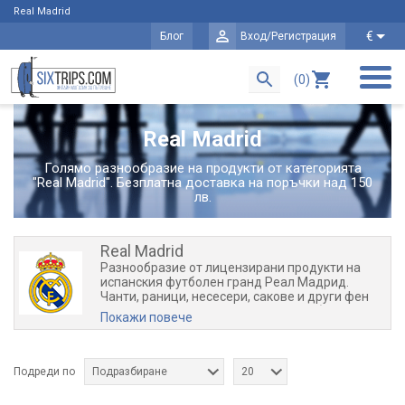
Real Madrid
€
Блог
Вход/Регистрация
(0)
Real Madrid
Голямо разнообразие на продукти от категорията
"Real Madrid". Безплатна доставка на поръчки над 150
лв.
Real Madrid
Разнообразие от лицензирани продукти на
испанския футболен гранд Реал Мадрид.
Чанти, раници, несесери, сакове и други фен
аксесоари на отлична ниска цена, с бърза
Покажи повече
доставка и винаги с автентичност на продукта.
Само при нас в онлайн магазин SixTrips.com!
Оригиналните лицензирани продукти са ни
предоставени от полския производител
Подреди по
Подразбиране
20
ASTRA, притежаващ лиценз за
производството и търговията на продуктите