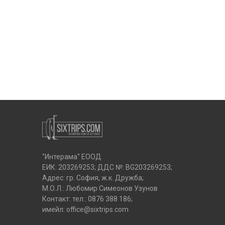
"Интерама" ЕООД
ЕИК: 203269253; ДДС №: BG203269253;
Адрес: гр. София, ж.к. Дружба;
М.О.Л.: Любомир Симеонов Узунов
Контакт: тел.:
0876 388 186
;
имейл:
office@sixtrips.com