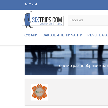
TanTrend
КУФАРИ
САКОВЕ И ПЪТНИ ЧАНТИ
РЪЧЕН БАГ
Голямо разнообразие на п