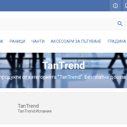
АЖ
РАНИЦИ
ЧАНТИ
АКСЕСОАРИ ЗА ПЪТУВАНЕ
ГРАДИНА
TanTrend
родукти от категорията "TanTrend". Безплатна достав
TanTrend
TanTrend Испания