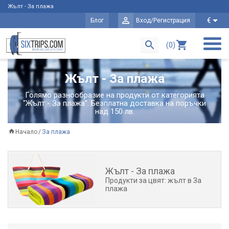
Жълт - За плажа
€
Блог
Вход/Регистрация
(0)
Жълт - За плажа
Голямо разнообразие на продукти от категорията
"Жълт - За плажа". Безплатна доставка на поръчки
над 150 лв.
Начало
За плажа
Жълт - За плажа
Продукти за цвят: жълт в За
плажа