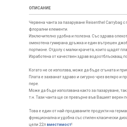
ОПИСАНИЕ
Червена чанта за пазаруване Reisenthel Carrybag с
флорални елементи.
Изключително удобна и полезна. Със здрава олеко
омекотена гумирана дръжка и един вътрешен джоб 
портмоне. Отдолу с малки крачета, които щадят пл
Изработена от качествен здрав водоотблъскващ п
Когато не се използва, може да бъде сгъната и при
Плата е захванат здраво и сигурно чрез велкро и 
пере.
Може да бъде използвана както за пазаруване, така
т.н. Тази чанта ще се превърне във Вашият верен
Това е един от най-продаваните продукти на герма
функционална и удобна със стилен класически дизай
цели 22л
вместимост
!