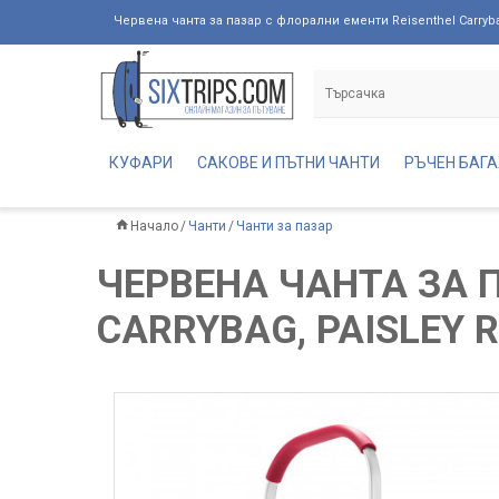
Червена чанта за пазар с флорални ементи Reisenthel Carrybag
КУФАРИ
САКОВЕ И ПЪТНИ ЧАНТИ
РЪЧЕН БАГ
Начало
Чанти
Чанти за пазар
ЧЕРВЕНА ЧАНТА ЗА 
CARRYBAG, PAISLEY 