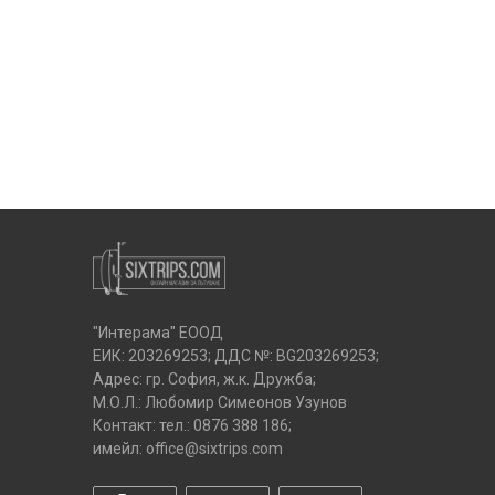
"Интерама" ЕООД
ЕИК: 203269253; ДДС №: BG203269253;
Адрес: гр. София, ж.к. Дружба;
М.О.Л.: Любомир Симеонов Узунов
Контакт: тел.:
0876 388 186
;
имейл:
office@sixtrips.com