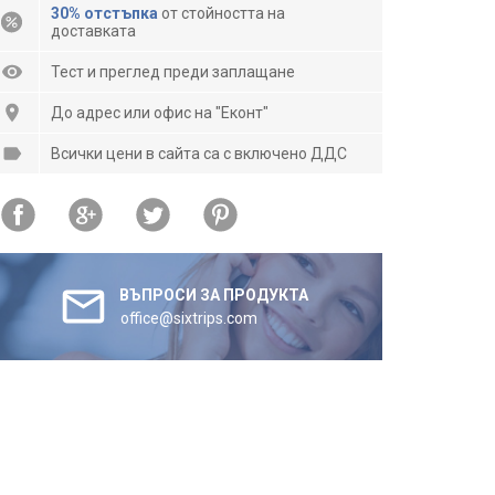
30% отстъпка
от стойността на
доставката
Тест и преглед преди заплащане
До адрес или офис на "Еконт"
Всички цени в сайта са с включено ДДС
ВЪПРОСИ ЗА ПРОДУКТА
office@sixtrips.com