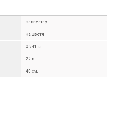
полиестер
на цветя
0.941 кг.
22 л.
48 см.