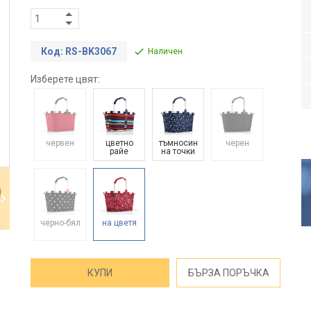
Код: RS-BK3067
Наличен
Изберете цвят:
червен
цветно
тъмносин
черен
райе
на точки
черно-бял
на цветя
КУПИ
БЪРЗА ПОРЪЧКА