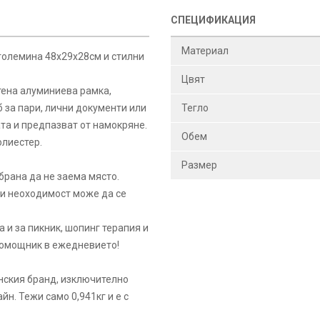
СПЕЦИФИКАЦИЯ
Материал
 големина 48х29х28см и стилни
Цвят
тена алуминиева рамка,
за пари, лични документи или
Тегло
ата и предпазват от намокряне.
Обем
олиестер.
Размер
брана да не заема място.
при неоходимост може да се
 и за пикник, шопинг терапия и
 помощник в ежедневието!
нския бранд, изключително
н. Тежи само 0,941кг и е с